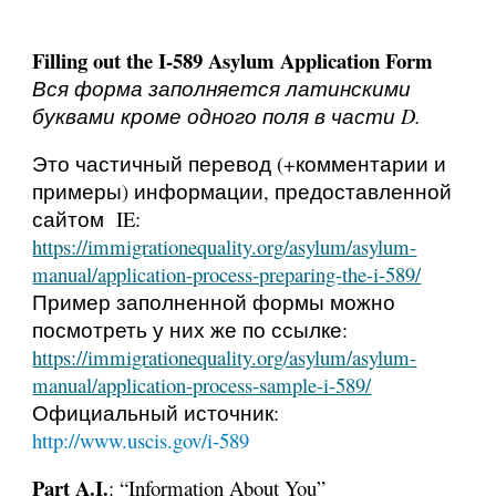
Filling out the I-589 Asylum Application Form
Вся форма заполняется латинскими
буквами кроме одного поля в части D.
Это частичный перевод (+комментарии и
примеры) информации, предоставленной
сайтом IE:
https://immigrationequality.org/asylum/asylum-
manual/application-process-preparing-the-i-589/
Пример заполненной формы можно
посмотреть у них же по ссылке:
https://immigrationequality.org/asylum/asylum-
manual/application-process-sample-i-589/
Официальный источник:
http://www.uscis.gov/i-589
Part A.I.
: “Information About You”