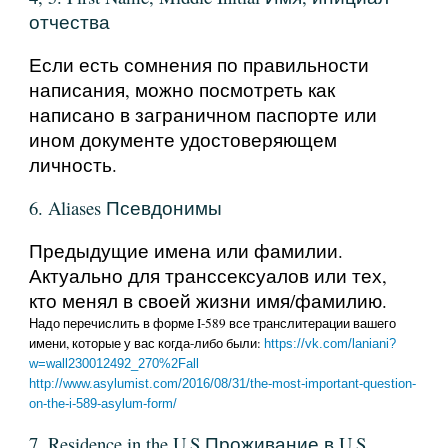
отчества
Если есть сомнения по правильности
написания, можно посмотреть как
написано в заграничном паспорте или
ином документе удостоверяющем
личность.
6. Aliases Псевдонимы
Предыдущие имена или фамилии.
Актуально для транссексуалов или тех,
кто менял в своей жизни имя/фамилию.
Надо перечислить в форме I-589 все транслитерации вашего
имени, которые у вас когда-либо были:
https://vk.com/laniani?
w=wall230012492_270%2Fall
http://www.asylumist.com/2016/08/31/the-most-important-question-
on-the-i-589-asylum-form/
7. Residence in the U.S Проживание в U.S