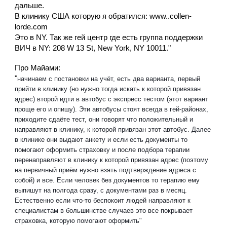
дальше.
В клинику США которую я обратился: www..collen-
lorde.com
Это в NY. Так же гей центр где есть группа поддержки
ВИЧ в NY: 208 W 13 St, New York, NY 10011."
Про Майами:
"
начинаем с постановки на учёт, есть два варианта, первый
прийти в клинику (но нужно тогда искать к которой привязан
адрес) второй идти в автобус с экспресс тестом (этот вариант
проще его и опишу). Эти автобусы стоят всегда в гей-районах,
приходите сдаёте тест, они говорят что положительный и
направляют в клинику, к которой привязан этот автобус. Далее
в клинике они выдают анкету и если есть документы то
помогают оформить страховку и после подбора терапии
перенаправляют в клинику к которой привязан адрес (поэтому
на первичный приём нужно взять подтверждение адреса с
собой) и все. Если человек без документов то терапию ему
выпишут на полгода сразу, с документами раз в месяц.
Естественно если что-то беспокоит людей направляют к
специалистам в большинстве случаев это все покрывает
страховка, которую помогают оформить"