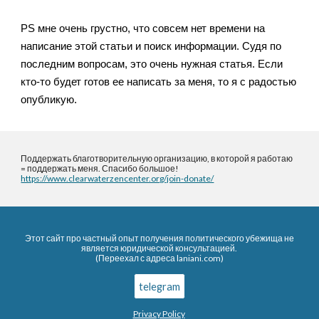
PS мне очень грустно, что совсем нет времени на
написание этой статьи и поиск информации. Судя по
последним вопросам, это очень нужная статья. Если
кто-то будет готов ее написать за меня, то я с радостью
опубликую.
Поддержать благотворительную организацию, в которой я работаю
= поддержать меня. Спасибо большое!
https://www.clearwaterzencenter.org/join-donate/
Этот сайт про частный опыт получения политического убежища не
является юридической консультацией.
(Переехал с адреса laniani.com)
telegram
Privacy Policy