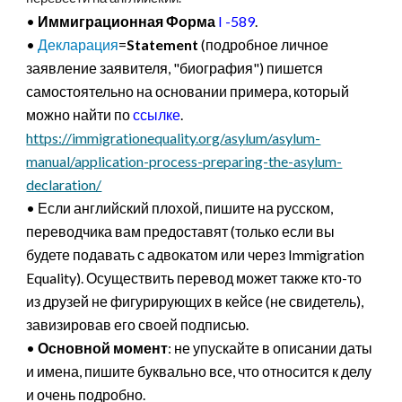
•
Иммиграционная Форма
I -589
.
•
Декларация
=
Statement
(подробное личное
заявление заявителя, "биография") пишется
самостоятельно на основании примера, который
можно найти по
ссылке
.
https://immigrationequality.org/asylum/asylum-
manual/application-process-preparing-the-asylum-
declaration/
• Если английский плохой, пишите на русском,
переводчика вам предоставят (только если вы
будете подавать с адвокатом или через Immigration
Equality). Осуществить перевод может также кто-то
из друзей не фигурирующих в кейсе (не свидетель),
завизировав его своей подписью.
•
Основной момент
: не упускайте в описании даты
и имена, пишите буквально все, что относится к делу
и очень подробно.